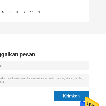
6
7
8
9
>>
>|
ggalkan pesan