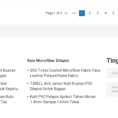
Page 1 of 9
|<
<<
1
2
3
4
5
Tin
Kain Microfiber Dilapisi
it Buatan
SGS Totes Coated Microfiber Fabric Faux
ngan
Leather Polyurethane Fabric
iber
TGKELL Anti Jamur Kulit Buatan PVC
tuk Sepatu
Dilapisi Untuk Bagasi
ain Bulu
Kulit PVC Pelapis Aprikot Tahan Abrasi
k Tas
1.4mm Sampai 1.6mm Tebal