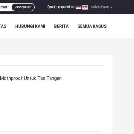
Quote request suatu
Pencarian
|
Indonesian
TAS
HUBUNGI KAMI
BERITA
SEMUA KASUS
s Mothproof Untuk Tas Tangan