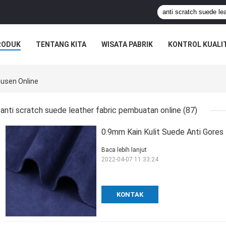
RODUK
TENTANG KITA
WISATA PABRIK
KONTROL KUALI
dusen Online
anti scratch suede leather fabric pembuatan online
(87)
0.9mm Kain Kulit Suede Anti Gore
Baca lebih lanjut
2022-04-07 11:33:24
KONTAK