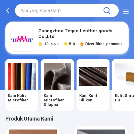
Guangzhou Tegao Leather goods
Co.,Ltd
13
5.0
Diverifikasi pemasok
YEARS
Kain Kulit
Kain
Kain Kulit
Kulit Sint
Microfiber
Microfiber
Silikon
PU
Dilapisi
Produk Utama Kami