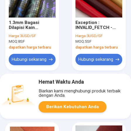
1.3mm Bagasi
Exception :
Dilapisi Kain
INVALID_FETCH -
Microfiber Sisi Ganda
getIP() ERROR
Harga:
3USD/SF
Harga:
3USD/SF
Suede PU Kulit
MOQ:
8SF
MOQ:
5SF
Buatan
dapatkan harga terbaru
dapatkan harga terbaru
Hubungi sekarang
Hubungi sekarang
Hemat Waktu Anda
Biarkan kami menghubungi produk terbaik
dengan Anda.
Berikan Kebutuhan Anda