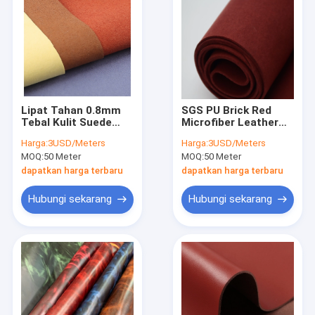
Lipat Tahan 0.8mm
SGS PU Brick Red
Tebal Kulit Suede
Microfiber Leather
Sintetis Untuk
Fabric Midewproof
Harga:
3USD/Meters
Harga:
3USD/Meters
Sarung Tangan
Suede Textile Untuk
MOQ:
50 Meter
MOQ:
50 Meter
Furnitur
dapatkan harga terbaru
dapatkan harga terbaru
Hubungi sekarang
Hubungi sekarang