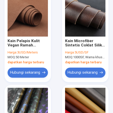
Kain Pelapis Kulit
Kain Microfiber
Vegan Ramah
Sintetis Coklat Silika
Lingkungan 1.37m
Gel Ramah
Harga:
3USD/Meters
Harga:
5USD/SF
Untuk Pakaian
Lingkungan Lebar
MOQ:
50 Meter
MOQ:
1000SF, Warna khusus (Warna utama adalah hitam, coklat dan biru)
1,3m
dapatkan harga terbaru
dapatkan harga terbaru
Hubungi sekarang
Hubungi sekarang