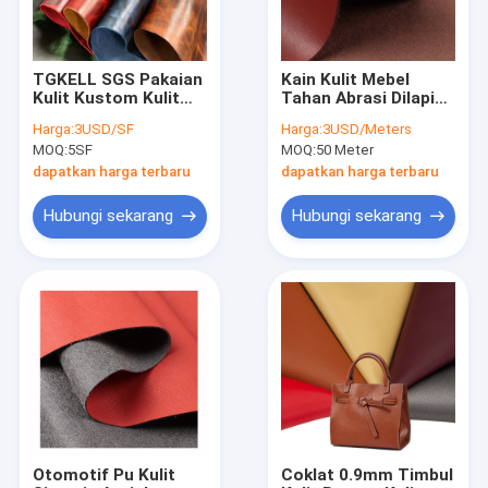
TGKELL SGS Pakaian
Kain Kulit Mebel
Kulit Kustom Kulit
Tahan Abrasi Dilapisi
Sintetis Lembut
Kulit Buatan Pu
Harga:
3USD/SF
Harga:
3USD/Meters
Nyaman
MOQ:
5SF
MOQ:
50 Meter
dapatkan harga terbaru
dapatkan harga terbaru
Hubungi sekarang
Hubungi sekarang
Rumah
Produk
Tentang kita
Otomotif Pu Kulit
Coklat 0.9mm Timbul