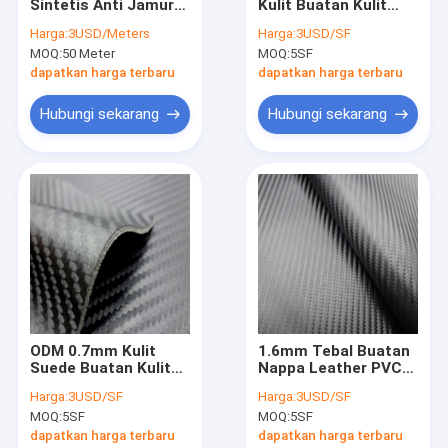
Sintetis Anti Jamur
Kulit Buatan Kulit
Wisata pabrik
Kulit Multi Warna
PVC Sintetis Untuk
Harga:
3USD/Meters
Harga:
3USD/SF
Lembut
Tas
MOQ:
50 Meter
MOQ:
5SF
Kontrol kualitas
dapatkan harga terbaru
dapatkan harga terbaru
Hubungi kami
Hubungi sekarang
Hubungi sekarang
Berita
Semua Kasus
Kain Kulit Microfiber
Kain Microfiber Dilapisi
ODM 0.7mm Kulit
1.6mm Tebal Buatan
Suede Buatan Kulit
Nappa Leather PVC
Kain Kulit Silikon
Pu Suede Untuk Tas
Leather Fabric Untuk
Harga:
3USD/SF
Harga:
3USD/SF
Tangan
Interior Mobil
Kulit Sintetis PU
MOQ:
5SF
MOQ:
5SF
dapatkan harga terbaru
dapatkan harga terbaru