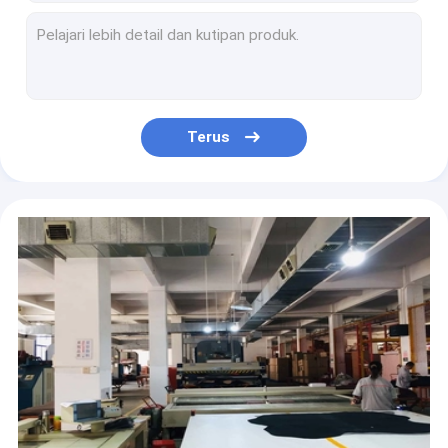
1.6mm Nappa Pola PVC Sabuk Kulit Buatan Kulit Polivinil Klorida
Khaki Brown Fadeless Lipat Kain Kulit PVC Tahan 140cm Lebar
Off White Fadeless Gloves Kulit Buatan PVC Lembut Tebal 1.35mm
Multicolor Pelapis Kulit PVC Tahan Abrasi Kulit Pelapis Mobil
TGKELL 1.4m Lebar PVC Kulit Buatan Bahan Tas Kulit Ramah Lingkungan
Terus
1.85mm Kulit Pelapis PVC Lembut Timbul PVC Kulit Buatan Untuk Perabotan
Pakaian Kulit Kustom Berwarna-warni Kulit Vegan Microfiber Ramah Lingkungan
ODM PVC Faux Leather Fabric Apparel 1.65mm Kain Kulit PU Coklat Kemerahan
Tidak Pudar Pakaian Kain Kulit Zaitun Hijau Oranye Cerah Pu Kulit Microfiber
OEM 1.4m Lebar Kain Pakaian Kulit Imitasi Tidak Ada Bau Aneh