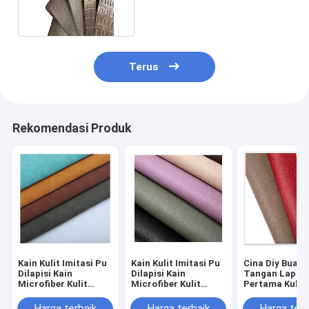
Faux Leather
Terus
Rekomendasi Produk
Kain Kulit Imitasi Pu
Kain Kulit Imitasi Pu
Cina Diy Buata
Dilapisi Kain
Dilapisi Kain
Tangan Lapis
Microfiber Kulit
Microfiber Kulit
Pertama Kulit 
Untuk Tas Tangan
Untuk Tas Tangan
Kulit Pohon Al
Samak Nabati 
Harga terbaik
Harga terbaik
Harga terb