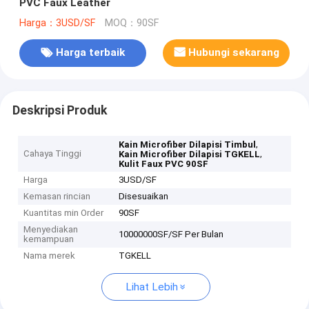
PVC Faux Leather
Harga：3USD/SF
MOQ：90SF
Harga terbaik
Hubungi sekarang
Deskripsi Produk
,
Kain Microfiber Dilapisi Timbul
Cahaya Tinggi
,
Kain Microfiber Dilapisi TGKELL
Kulit Faux PVC 90SF
Harga
3USD/SF
Kemasan rincian
Disesuaikan
Kuantitas min Order
90SF
Menyediakan
10000000SF/SF Per Bulan
kemampuan
Nama merek
TGKELL
Lihat Lebih