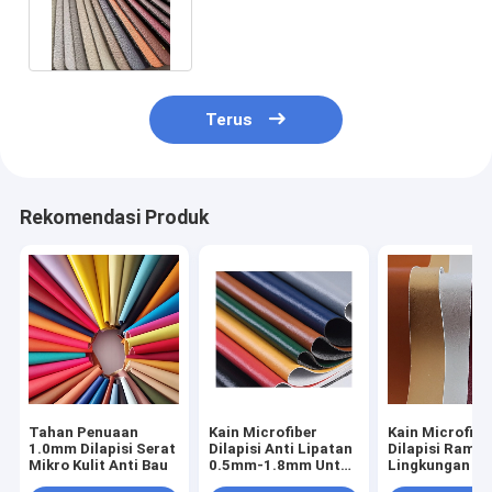
Polyurethane Synthetic
Leather
Terus
Rekomendasi Produk
Tahan Penuaan
Kain Microfiber
Kain Microfibe
1.0mm Dilapisi Serat
Dilapisi Anti Lipatan
Dilapisi Rama
Mikro Kulit Anti Bau
0.5mm-1.8mm Untuk
Lingkungan 0
Bagasi
50 Yards Paka