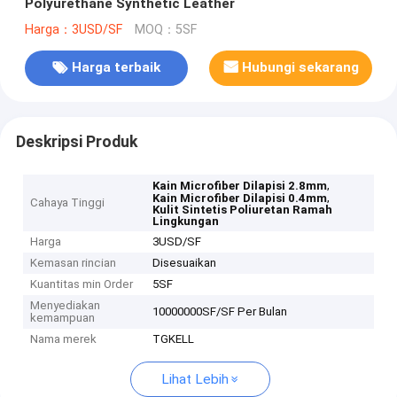
Polyurethane Synthetic Leather
Harga：3USD/SF
MOQ：5SF
Harga terbaik
Hubungi sekarang
Deskripsi Produk
,
Kain Microfiber Dilapisi 2.8mm
,
Kain Microfiber Dilapisi 0.4mm
Cahaya Tinggi
Kulit Sintetis Poliuretan Ramah
Lingkungan
Harga
3USD/SF
Kemasan rincian
Disesuaikan
Kuantitas min Order
5SF
Menyediakan
10000000SF/SF Per Bulan
kemampuan
Nama merek
TGKELL
Lihat Lebih