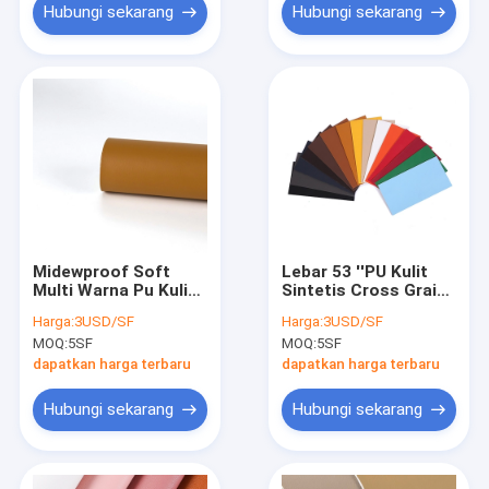
Hubungi sekarang
Hubungi sekarang
Midewproof Soft
Lebar 53 ''PU Kulit
Multi Warna Pu Kulit
Sintetis Cross Grain
Sintetis Tebal 1.0mm
Timbul Kulit Vegan
Harga:
3USD/SF
Harga:
3USD/SF
Untuk Pelapis
MOQ:
5SF
MOQ:
5SF
dapatkan harga terbaru
dapatkan harga terbaru
Hubungi sekarang
Hubungi sekarang