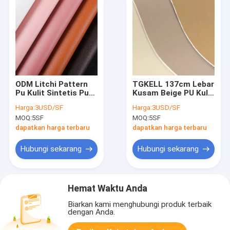
ODM Litchi Pattern
TGKELL 137cm Lebar
Pu Kulit Sintetis Pu
Kusam Beige PU Kulit
Suede Bahan Tebal
Sintetis Warna
Harga:
3USD/SF
Harga:
3USD/SF
1.65mm
Disesuaikan
MOQ:
5SF
MOQ:
5SF
dapatkan harga terbaru
dapatkan harga terbaru
Hubungi sekarang
Hubungi sekarang
Hemat Waktu Anda
Biarkan kami menghubungi produk terbaik
dengan Anda.