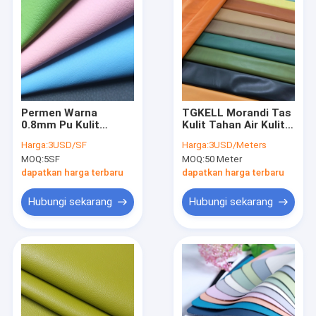
Permen Warna
TGKELL Morandi Tas
0.8mm Pu Kulit
Kulit Tahan Air Kulit
Sintetis Kulit Buatan
Buatan PVC Tahan
Harga:
3USD/SF
Harga:
3USD/Meters
Untuk Pelapis
Abrasi
MOQ:
5SF
MOQ:
50 Meter
dapatkan harga terbaru
dapatkan harga terbaru
Hubungi sekarang
Hubungi sekarang
Rumah
Produk
Tentang kita