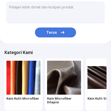
Kulit Buatan PVC
Kulit Suede Buatan
Kulit Domba Utuh
Terus
Kulit Jok Otomotif
Kain Kulit Furnitur
Kategori Kami
Sepatu Kulit Buatan Tangan
Tas Kulit Tahan Air
Pakaian Kulit Kustom
Alat Olahraga Kulit
Kain Kulit Microfiber
Kain Microfiber
Kain Kulit Sili
Dilapisi