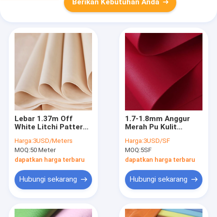
Berikan Kebutuhan Anda
Lebar 1.37m Off
1.7-1.8mm Anggur
White Litchi Pattern
Merah Pu Kulit
PU Kulit Sintetis
Sintetis Kain Kulit
Harga:
3USD/Meters
Harga:
3USD/SF
Untuk Tas
Faux Suede Untuk
MOQ:
50 Meter
MOQ:
5SF
Kursi Mobil
dapatkan harga terbaru
dapatkan harga terbaru
Hubungi sekarang
Hubungi sekarang