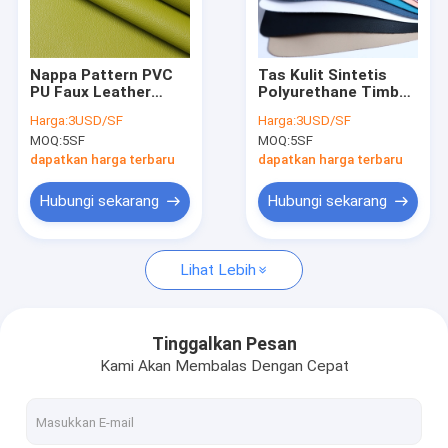
Wisata pabrik
Kontrol kualitas
Nappa Pattern PVC
Tas Kulit Sintetis
PU Faux Leather
Polyurethane Timbul
Hubungi kami
Fabric 1.2mm Bahan
Kulit Buaya 1.3mm Pu
Harga:
3USD/SF
Harga:
3USD/SF
PU Sintetis
Faux Leather
MOQ:
5SF
MOQ:
5SF
Berita
dapatkan harga terbaru
dapatkan harga terbaru
Semua Kasus
Hubungi sekarang
Hubungi sekarang
Lihat Lebih
Kain Kulit Microfiber
Kain Microfiber Dilapisi
Tinggalkan Pesan
Kami Akan Membalas Dengan Cepat
Kain Kulit Silikon
Kulit Sintetis PU