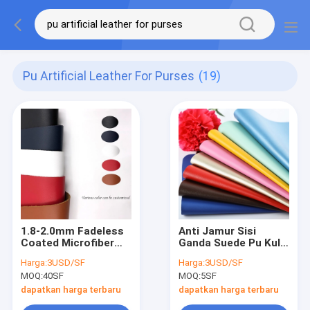
Pu Artificial Leather For Purses
(19)
1.8-2.0mm Fadeless
Anti Jamur Sisi
Coated Microfiber
Ganda Suede Pu Kulit
Fabric Pu Kulit
Buatan Untuk
Harga:
3USD/SF
Harga:
3USD/SF
Buatan Untuk
Lapisan Sepatu
MOQ:
40SF
MOQ:
5SF
Dompet
dapatkan harga terbaru
dapatkan harga terbaru