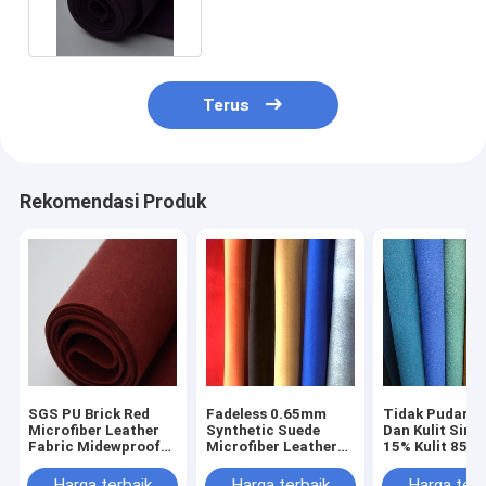
Premium Tahan Abrasi
Terus
Rekomendasi Produk
SGS PU Brick Red
Fadeless 0.65mm
Tidak Pudar PU
Microfiber Leather
Synthetic Suede
Dan Kulit Sinte
Fabric Midewproof
Microfiber Leather
15% Kulit 85%
Suede Textile Untuk
Fabric Untuk Sofa
Microfiber
Furnitur
Harga terbaik
Harga terbaik
Harga terb