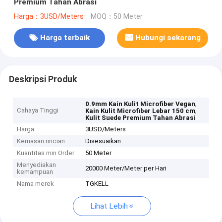
Premium Tahan Abrasi
Harga：3USD/Meters
MOQ：50 Meter
Harga terbaik
Hubungi sekarang
Deskripsi Produk
,
0.9mm Kain Kulit Microfiber Vegan
Cahaya Tinggi
,
Kain Kulit Microfiber Lebar 150 cm
Kulit Suede Premium Tahan Abrasi
Harga
3USD/Meters
Kemasan rincian
Disesuaikan
Kuantitas min Order
50 Meter
Menyediakan
20000 Meter/Meter per Hari
kemampuan
Nama merek
TGKELL
Lihat Lebih